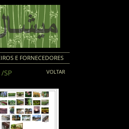
EIROS E FORNECEDORES
 /SP
VOLTAR