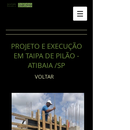
PROJETO E EXECUÇÃO
EM TAIPA DE PILÃO -
ATIBAIA /SP
VOLTAR